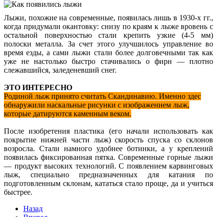
Лыжи, похожие на современные, появилась лишь в 1930-х гг.,
когда придумали окантовку: снизу по краям к лыже вровень с
остальной поверхностью стали крепить узкие (4-5 мм)
полоски металла. За счет этого улучшилось управление во
время езды, а сами лыжи стали более долговечными так как
уже не настолько быстро стачивались о фирн — плотно
слежавшийся, заледеневший снег.
ЭТО ИНТЕРЕСНО
Родиной лыж принято считать Скандинавию. Именно здес
обнаружили наскальные рисунки с изображением лыж,
которые датируются каменным веком.
После изобретения пластика (его начали использовать как
покрытие нижней части лыж) скорость спуска со склонов
возросла. Стали намного удобнее ботинки, а у креплений
появилась фиксированная пятка. Современные горные лыжи
— продукт высоких технологий. С появлением карвинговых
лыж, специально предназначенных для катания по
подготовленным склонам, кататься стало проще, да и учиться
быстрее.
Назад