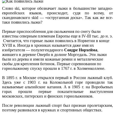
Слово ski, которое обозначает лыжи в большинстве западно-
европейских языков, происходит, судя по всему, от
скандинавского skid — «оструганная доска». Так как же все-
таки появились лыжи?
Первые приспособления для скольжения по снегу были
известны северным племенам Европы еще в IV-III тыс. до н. э.
Считается, что горные лыжи появились в Норвегии в конце
XVIII в. Иногда в хрониках называется даже имя их
изобретателя — полулегендарного
Сондре Норхейма
,
жившего в деревне Овербо в долине Моргедаль. Эти лыжи
были из дерева и имели кожаные ремни и металлические
скобы для крепления ботинок. Первые соревнования по
горнолыжному спуску прошли в 1767 г. в Холменколлене.
В 1895 г. в Москве открылся первый в России лыжный клуб.
Здесь уже с 1903 г. на Колокольной горе проводили так
называемые альпийские катания. А в 1905 г. на Воробьевых
горах прошли первые показательные выступления
московских, питерских и финских горнолыжников.
После революции лыжный спорт был признан пролетарским,
поэтому развивался в кружках и спортивных обществах.