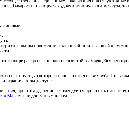
стоящего зуба, исследованные: локализация и деструктивные оч
ли зуб мудрости планируется удалять атипическим методом, то 
 условиями:
и;
уба;
и горизонтальном положении, с коронкой, прилегающей к смежно
юсти.
просто шире раскрыть капюшон слизистой, находящейся непосред
еклюза, с помощью которого производится вывих зуба. Пользова
при ограниченном доступе.
ливания, при этом удаление рекомендуется проводить с ассистен
тал Маркет
» по доступным ценам.