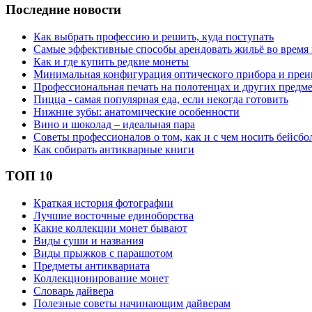
Последние новости
Как выбрать профессию и решить, куда поступать
Самые эффективные способы арендовать жильё во время
Как и где купить редкие монеты
Минимальная конфигурация оптического прибора и пре
Профессиональная печать на полотенцах и других предм
Пицца - самая популярная еда, если некогда готовить
Нижние зубы: анатомические особенности
Вино и шоколад – идеальная пара
Советы профессионалов о том, как и с чем носить бейсбо
Как собирать антикварные книги
ТОП 10
Краткая история фотографии
Лучшие восточные единоборства
Какие коллекции монет бывают
Виды суши и названия
Виды прыжков с парашютом
Предметы антиквариата
Коллекционирование монет
Словарь дайвера
Полезные советы начинающим дайверам