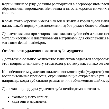
Корни нижнего ряда должны расходиться в веерообразном распо
образованная коронками. Величина и высота коронок нижних зу
коронок.
Кроме этого коронки имеют наклон к языку, а корни зубов нак
назад. Такой порядок расположения зубов делает более стойки
Для лечения или протезирования нижних зубов обязательно не
металлическими и пластиковыми матрицами для обеспечения м
магазине dental-market.pro.
Особенности удаления нижнего зуба мудрости
Достаточно большое количество пациентов задаются вопросом: 
этот вопрос специалисту-стоматологу, потому как только он с
К особенностям удаления нижнего восьмого зуба (мудрости) мо
воспалительные процессы, ограничивающие открывание рта. Ч
например, когда зуб сильно расшатан или обнаженная шейка, з
До начала процедуры удаления зуба необходимо выяснить:
сколько у него корней;
куда они направлены.