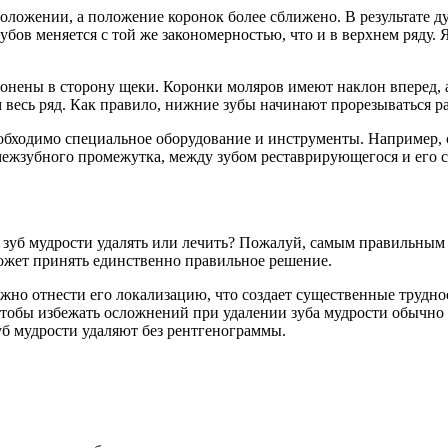
ложении, а положение коронок более сближено. В результате ду
бов меняется с той же закономерностью, что и в верхнем ряду.
лонены в сторону щеки. Коронки моляров имеют наклон вперед, а
м весь ряд. Как правило, нижние зубы начинают прорезываться р
обходимо специальное оборудование и инструменты. Например, 
ежзубного промежутка, между зубом реставрирующегося и его с
зуб мудрости удалять или лечить? Пожалуй, самым правильным о
может принять единственно правильное решение.
жно отнести его локализацию, что создает существенные труднос
тобы избежать осложнений при удалении зуба мудрости обычно 
уб мудрости удаляют без рентгенограммы.