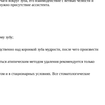
аги вокруг зуба, его взаимодействие с ветвью челюсти и
нужно присутствие ассистента.
му зубу;
ственно над коронкой зуба мудрости, после чего произвести
ться атипическим методом удаления рекомендуется только
том и в стационарных условиях. Все стоматологические