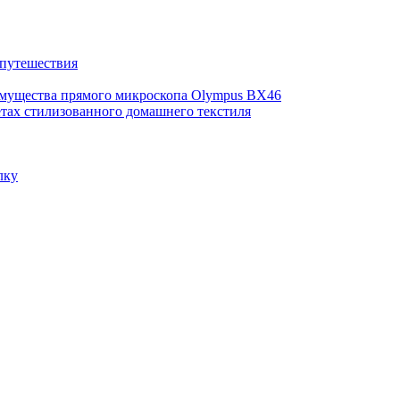
 путешествия
имущества прямого микроскопа Olympus BX46
етах стилизованного домашнего текстиля
лку