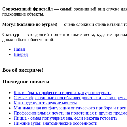
Современный фристайл
— самый зрелищный вид спуска для 
подходящие объекты.
Могул (катание по буграм)
— очень сложный стиль катания т
Ски-тур
— это долгий подъем в такие места, куда не прол
должна быть облегченной.
Назад
Вперед
Все об экстриме!
Последние новости
Как выбрать профессию и решить, куда поступать
Самые эффективные способы арендовать жильё во время
Как и где купить редкие монеты
Минимальная конфигурация оптического прибора и пре
Профессиональная печать на полотенцах и других предм
Пицца - самая популярная еда, если некогда готовить
Нижние зубы: анатомические особенности