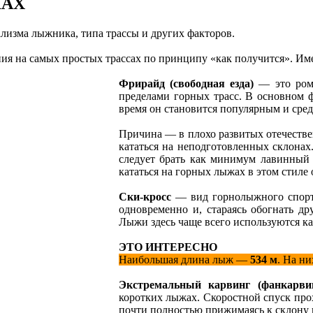
ЖАХ
лизма лыжника, типа трассы и других факторов.
я на самых простых трассах по принципу «как получится». Им
Фрирайд (свободная езда)
— это рома
пределами горных трасс. В основном 
время он становится популярным и сред
Причина — в плохо развитых отечестве
кататься на неподготовленных склонах
следует брать как минимум лавинный 
кататься на горных лыжах в этом стиле
Ски-кросс
— вид горнолыжного спорта
одновременно и, стараясь обогнать др
Лыжи здесь чаще всего используются к
ЭТО ИНТЕРЕСНО
Наибольшая длина лыж —
534 м
. На н
Экстремальный карвинг (фанкарви
коротких лыжах. Скоростной спуск прох
почти полностью прижимаясь к склону 