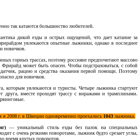
енно так катаются большинство любителей.
нтика дикой езды и острых ощущений, что дает катание за
фрирайдом увлекаются опытные лыжники, однако в последнее
и новичков.
нных горных трассах, поэтому россияне предпочитают массово
. Фрирайд может быть опасен. Чтобы подстраховаться, с собой
датчик, рацию и средства оказания первой помощи. Поэтому
 опасно для новичков.
, которым увлекаются и туристы. Четыре лыжника стартуют
уг друга, вместе проходят трассу с виражами и трамплинами.
арвинговые.
их в 2008 г. в Швеции одновременно проехались
1043
лыжника.
нг)
— уникальный стиль езды без палок на специальных
одит с очень резкими поворотами, лыжник будто срезает углы,
во время крутых поворотов.