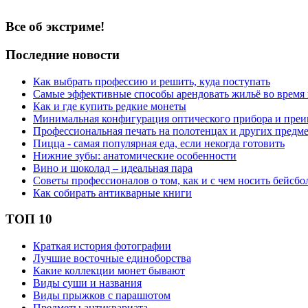
Все об экстриме!
Последние новости
Как выбрать профессию и решить, куда поступать
Самые эффективные способы арендовать жильё во время
Как и где купить редкие монеты
Минимальная конфигурация оптического прибора и пре
Профессиональная печать на полотенцах и других предм
Пицца - самая популярная еда, если некогда готовить
Нижние зубы: анатомические особенности
Вино и шоколад – идеальная пара
Советы профессионалов о том, как и с чем носить бейсбо
Как собирать антикварные книги
ТОП 10
Краткая история фотографии
Лучшие восточные единоборства
Какие коллекции монет бывают
Виды суши и названия
Виды прыжков с парашютом
Предметы антиквариата