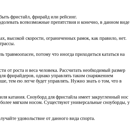
быть фристайл, фрирайд или рейсинг.
одолевать всевозможные препятствия и конечно, в данном виде
х, высокой скорости, ограниченных рамок, как правило, нет.
трассы.
ь травмоопасен, потому что иногда приходиться кататься на
ти от роста и веса человека. Рассчитать необходимый размер
для фрирайдеров, однако управлять таким снаряжением
е, тем ею легче будет управлять. Нужно знать о том, что в
тиля катания. Сноуборд для фристайла имеет закругленный нос
 и более мягким носом. Существуют универсальные сноуборды, у
лучайте удовольствие от данного вида спорта.