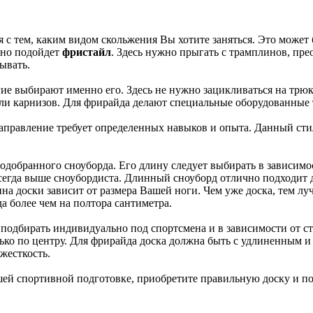
 с тем, каким видом скольжения Вы хотите заняться. Это может 
ьно подойдет
фристайл
. Здесь нужно прыгать с трамплинов, пре
бывать.
ие выбирают именно его. Здесь не нужно зацикливаться на трюка
или карнизов. Для фрирайда делают специальные оборудованные 
направление требует определенных навыков и опыта. Данный стил
одобранного сноуборда. Его длину следует выбирать в зависимос
сегда выше сноубордиста. Длинный сноуборд отлично подходит 
а доски зависит от размера Вашей ноги. Чем уже доска, тем лучш
а более чем на полтора сантиметра.
 подбирать индивидуально под спортсмена и в зависимости от с
олько по центру. Для фрирайда доска должна быть с удлиненным
жесткость.
шей спортивной подготовке, приобретите правильную доску и по