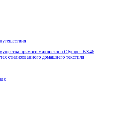
 путешествия
имущества прямого микроскопа Olympus BX46
етах стилизованного домашнего текстиля
лку