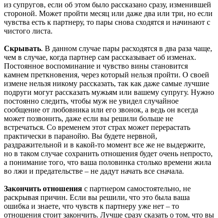
из супругов, если об этом было рассказано сразу, изменившей
стороной. Может пройти месяц или даже два или три, но если
чувства есть к партнеру, то пары снова сходятся и начинают с
чистого листа.
Скрывать
. В данном случае пары расходятся в два раза чаще,
чем в случае, когда партнер сам рассказывает об изменах.
Постоянное воспоминание и чувство вины становится
камнем преткновения, через который нельзя пройти. О своей
измене нельзя никому рассказать, так как даже самые лучшие
подруги могут рассказать мужьям или вашему супругу. Нужно
постоянно следить, чтобы муж не увидел случайное
сообщение от любовника или его звонок, а ведь он всегда
может позвонить, даже если вы решили больше не
встречаться. Со временем этот страх может перерастать
практически в паранойю. Вы будете нервной,
раздражительной и в какой-то момент все же не выдержите,
но в таком случае сохранить отношения будет очень непросто,
а понимание того, что ваша половинка столько времени жила
во лжи и предательстве – не дадут начать все сначала.
Закончить отношения
с партнером самостоятельно, не
раскрывая причин. Если вы решили, что это была ваша
ошибка и знаете, что чувств к партнеру уже нет – то
отношения стоит закончить. Лучше сразу сказать о том, что вы