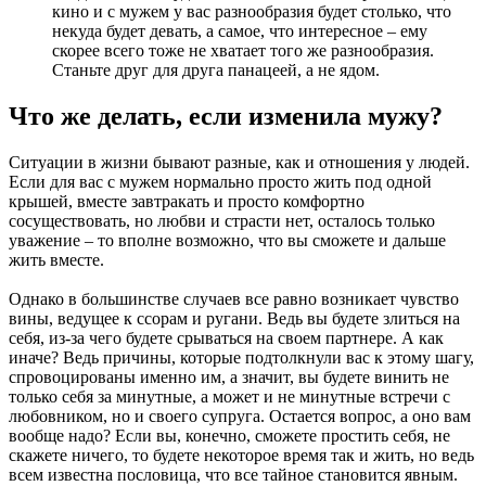
кино и с мужем у вас разнообразия будет столько, что
некуда будет девать, а самое, что интересное – ему
скорее всего тоже не хватает того же разнообразия.
Станьте друг для друга панацеей, а не ядом.
Что же делать, если изменила мужу?
Ситуации в жизни бывают разные, как и отношения у людей.
Если для вас с мужем нормально просто жить под одной
крышей, вместе завтракать и просто комфортно
сосуществовать, но любви и страсти нет, осталось только
уважение – то вполне возможно, что вы сможете и дальше
жить вместе.
Однако в большинстве случаев все равно возникает чувство
вины, ведущее к ссорам и ругани. Ведь вы будете злиться на
себя, из-за чего будете срываться на своем партнере. А как
иначе? Ведь причины, которые подтолкнули вас к этому шагу,
спровоцированы именно им, а значит, вы будете винить не
только себя за минутные, а может и не минутные встречи с
любовником, но и своего супруга. Остается вопрос, а оно вам
вообще надо? Если вы, конечно, сможете простить себя, не
скажете ничего, то будете некоторое время так и жить, но ведь
всем известна пословица, что все тайное становится явным.