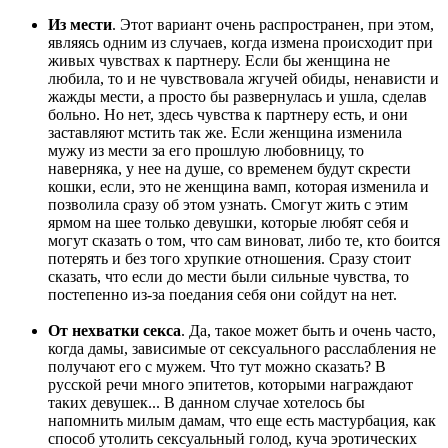
Из мести
. Этот вариант очень распространен, при этом,
являясь одним из случаев, когда измена происходит при
живых чувствах к партнеру. Если бы женщина не
любила, то и не чувствовала жгучей обиды, ненависти и
жажды мести, а просто бы развернулась и ушла, сделав
больно. Но нет, здесь чувства к партнеру есть, и они
заставляют мстить так же. Если женщина изменила
мужу из мести за его прошлую любовницу, то
наверняка, у нее на душе, со временем будут скрести
кошки, если, это не женщина вамп, которая изменила и
позволила сразу об этом узнать. Смогут жить с этим
ярмом на шее только девушки, которые любят себя и
могут сказать о том, что сам виноват, либо те, кто боится
потерять и без того хрупкие отношения. Сразу стоит
сказать, что если до мести были сильные чувства, то
постепенно из-за поедания себя они сойдут на нет.
От нехватки секса
. Да, такое может быть и очень часто,
когда дамы, зависимые от сексуального расслабления не
получают его с мужем. Что тут можно сказать? В
русской речи много эпитетов, которыми награждают
таких девушек... В данном случае хотелось бы
напомнить милым дамам, что еще есть мастурбация, как
способ утолить сексуальный голод, куча эротических