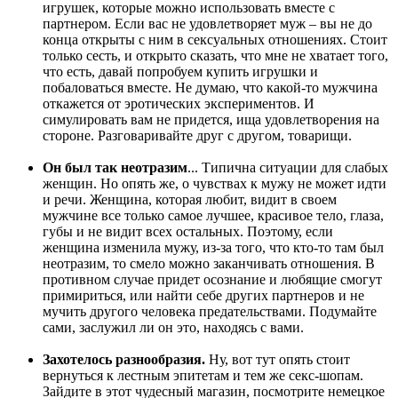
игрушек, которые можно использовать вместе с
партнером. Если вас не удовлетворяет муж – вы не до
конца открыты с ним в сексуальных отношениях. Стоит
только сесть, и открыто сказать, что мне не хватает того,
что есть, давай попробуем купить игрушки и
побаловаться вместе. Не думаю, что какой-то мужчина
откажется от эротических экспериментов. И
симулировать вам не придется, ища удовлетворения на
стороне. Разговаривайте друг с другом, товарищи.
Он был так неотразим
... Типична ситуации для слабых
женщин. Но опять же, о чувствах к мужу не может идти
и речи. Женщина, которая любит, видит в своем
мужчине все только самое лучшее, красивое тело, глаза,
губы и не видит всех остальных. Поэтому, если
женщина изменила мужу, из-за того, что кто-то там был
неотразим, то смело можно заканчивать отношения. В
противном случае придет осознание и любящие смогут
примириться, или найти себе других партнеров и не
мучить другого человека предательствами. Подумайте
сами, заслужил ли он это, находясь с вами.
Захотелось разнообразия.
Ну, вот тут опять стоит
вернуться к лестным эпитетам и тем же секс-шопам.
Зайдите в этот чудесный магазин, посмотрите немецкое