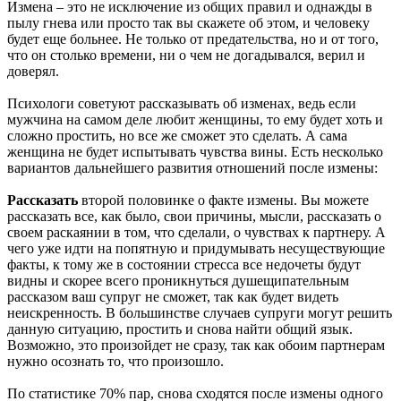
Измена – это не исключение из общих правил и однажды в
пылу гнева или просто так вы скажете об этом, и человеку
будет еще больнее. Не только от предательства, но и от того,
что он столько времени, ни о чем не догадывался, верил и
доверял.
Психологи советуют рассказывать об изменах, ведь если
мужчина на самом деле любит женщины, то ему будет хоть и
сложно простить, но все же сможет это сделать. А сама
женщина не будет испытывать чувства вины. Есть несколько
вариантов дальнейшего развития отношений после измены:
Рассказать
второй половинке о факте измены. Вы можете
рассказать все, как было, свои причины, мысли, рассказать о
своем раскаянии в том, что сделали, о чувствах к партнеру. А
чего уже идти на попятную и придумывать несуществующие
факты, к тому же в состоянии стресса все недочеты будут
видны и скорее всего проникнуться душещипательным
рассказом ваш супруг не сможет, так как будет видеть
неискренность. В большинстве случаев супруги могут решить
данную ситуацию, простить и снова найти общий язык.
Возможно, это произойдет не сразу, так как обоим партнерам
нужно осознать то, что произошло.
По статистике 70% пар, снова сходятся после измены одного