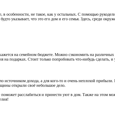
, в особенности, не такое, как у остальных. С помощью рукоде
удто указывает, что это его дом и его семья. Здесь, среди окру
скажется на семейном бюджете. Можно сэкономить на различных 
 на подарках. Стоит только попробовать что-нибудь сделать, и 
о источником дохода, а для кого-то и очень неплохой прибыли. Б
нщины открыли своё небольшое дело.
ое поможет расслабиться и принести уют в дом. Также на этом м
елия!