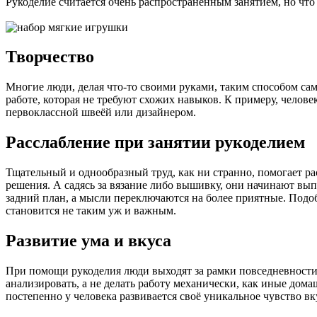
Рукоделие считается очень распространённым занятием, но что
Творчество
Многие люди, делая что-то своими руками, таким способом са
работе, которая не требуют схожих навыков. К примеру, челове
первоклассной швеёй или дизайнером.
Расслабление при занятии рукоделием
Тщательный и однообразный труд, как ни странно, помогает ра
решения. А садясь за вязание либо вышивку, они начинают вып
задний план, а мысли переключаются на более приятные. Подобн
становится не таким уж и важным.
Развитие ума и вкуса
При помощи рукоделия люди выходят за рамки повседневности, 
анализировать, а не делать работу механически, как иные дом
постепенно у человека развивается своё уникальное чувство вк