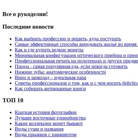
Все о рукоделии!
Последние новости
Как выбрать профессию и решить, куда поступать
Самые эффективные способы арендовать жильё во время
Как и где купить редкие монеты
Минимальная конфигурация оптического прибора и пре
Профессиональная печать на полотенцах и других предм
Пицца - самая популярная еда, если некогда готовить
Нижние зубы: анатомические особенности
Вино и шоколад – идеальная пара
Советы профессионалов о том, как и с чем носить бейсбо
Как собирать антикварные книги
ТОП 10
Краткая история фотографии
Лучшие восточные единоборства
Какие коллекции монет бывают
Виды суши и названия
Виды прыжков с парашютом