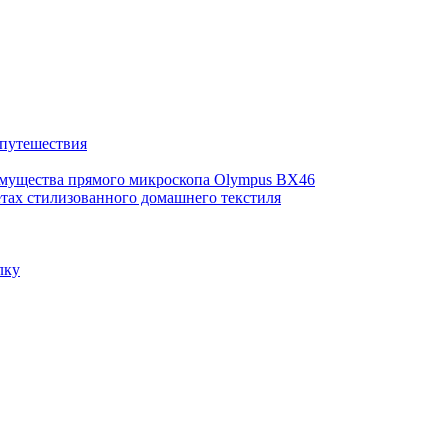
 путешествия
имущества прямого микроскопа Olympus BX46
етах стилизованного домашнего текстиля
лку