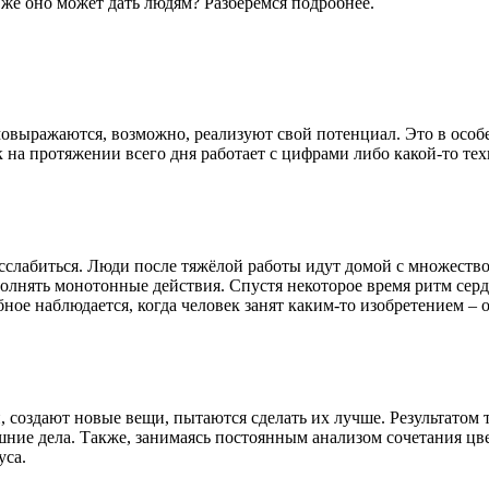
 же оно может дать людям? Разберёмся подробнее.
мовыражаются, возможно, реализуют свой потенциал. Это в особе
к на протяжении всего дня работает с цифрами либо какой-то те
сслабиться. Люди после тяжёлой работы идут домой с множество
олнять монотонные действия. Спустя некоторое время ритм сердц
ое наблюдается, когда человек занят каким-то изобретением – о
создают новые вещи, пытаются сделать их лучше. Результатом т
ашние дела. Также, занимаясь постоянным анализом сочетания ц
уса.