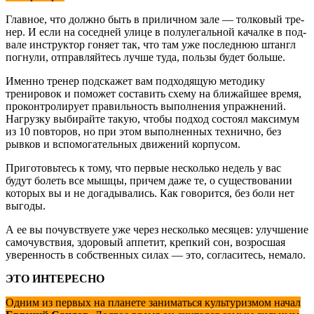
Главное, что должно быть в при­личном зале — толковый тре­
нер. И если на соседней улице в полулегальной качалке в под­
вале инструктор гоняет так, что там уже последнюю штангл
погнули, отправляйтесь лучше туда, пользы будет больше.
Именно тренер подскажет вам подходящую методику
трениро­вок и поможет составить схему на ближайшее время,
прокон­тролирует правильность вы­полнения упражнений.
Нагрузку выбирайте такую, чтобы подход состоял максимум
из 10 повто­ров, но при этом выполненных технично, без
рывков и вспомо­гательных движений корпусом.
Приготовьтесь к тому, что первые несколько недель у вас
будут болеть все мыш­цы, причем даже те, о суще­ствовании
которых вы и не догадывались. Как говорится, без боли нет
выгоды.
А ее вы почувствуете уже через несколько месяцев: улучше­ние
самочувствия, здоровый аппетит, крепкий сон, возрос­шая
уверенность в собствен­ных силах — это, согласитесь, немало.
ЭТО ИНТЕРЕСНО
Одним из первых на планете заниматься культуризмом начал