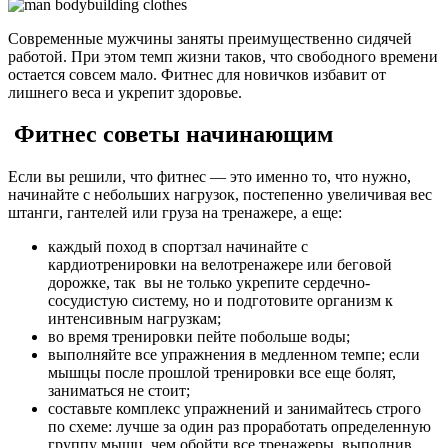
Современные мужчины заня­ты преимущественно сидячей
работой. При этом темп жизни таков, что свободного време­ни
остается совсем мало. Фитнес для новичков избавит от
лишнего веса и укрепит здоровье.
Фитнес советы начинающим
Если вы решили, что фитнес — это именно то, что нужно,
начинайте с небольших нагрузок, постепенно увеличивая вес
штанги, гантелей или груза на тренажере, а еще:
каждый поход в спортзал начинайте с
кардиотренировки на велотренажере или беговой
дорожке, так вы не только укрепите сер­дечно-
сосудистую систему, но и подготовите организм к
интенсивным нагрузкам;
во время тренировки пейте побольше воды;
выполняйте все упражне­ния в медленном темпе; если
мышцы после про­шлой тренировки все еще болят,
заниматься не стоит;
составьте комплекс упраж­нений и занимайтесь строго
по схеме: лучше за один раз проработать опреде­ленную
группу мышц, чем обойти все тренажеры, выполнив