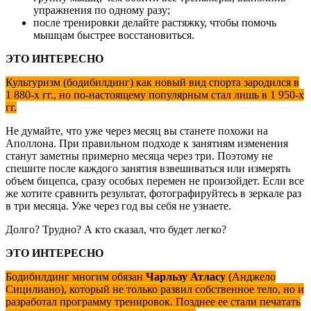
упражнения по одному разу;
после тренировки делайте растяжку, чтобы помочь
мышцам быстрее восста­новиться.
ЭТО ИНТЕРЕСНО
Культуризм (бодибилдинг) как новый вид спорта зародился в
1 880-х гг., но по-настоящему популярным стал лишь в 1 950-х
гг.
Не думайте, что уже через месяц вы станете похожи на
Аполлона. При правильном подходе к занятиям изменения
станут заметны примерно месяца через три. Поэтому не
спешите после каждого занятия взвешиваться или измерять
объем бицепса, сразу особых перемен не произойдет. Если все
же хотите сравнить результат, фотографируйтесь в зеркале раз
в три месяца. Уже через год вы себя не узнаете.
Долго? Трудно? А кто сказал, что будет легко?
ЭТО ИНТЕРЕСНО
Бодибилдинг многим обязан
Чарльзу Атласу
(Анджело
Сицилиано), который не только развил собственное тело, но и
разработал программу тренировок. Позднее ее стали печатать