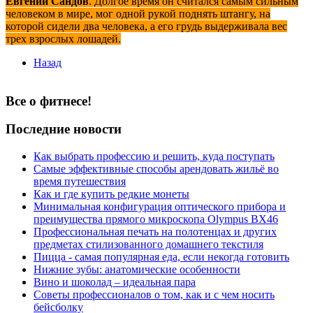
Евгений Сандов
. Долгое время он считался самым сильным
человеком в мире, мог одной рукой поднять штангу, на
которой сидели два чело­века, а его грудь выдерживала вес
трех взрослых лошадей.
Назад
Все о фитнесе!
Последние новости
Как выбрать профессию и решить, куда поступать
Самые эффективные способы арендовать жильё во
время путешествия
Как и где купить редкие монеты
Минимальная конфигурация оптического прибора и
преимущества прямого микроскопа Olympus BX46
Профессиональная печать на полотенцах и других
предметах стилизованного домашнего текстиля
Пицца - самая популярная еда, если некогда готовить
Нижние зубы: анатомические особенности
Вино и шоколад – идеальная пара
Советы профессионалов о том, как и с чем носить
бейсболку