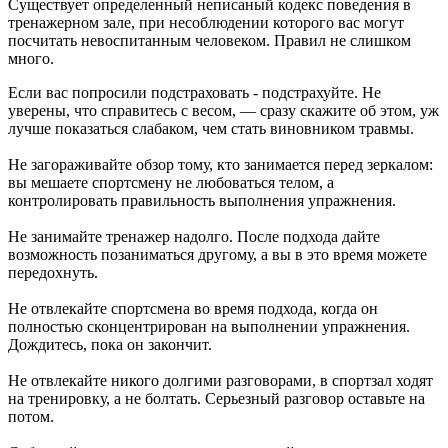
Существует определенный непи­саный кодекс поведения в
трена­жерном зале, при несоблюдении которого вас могут
посчитать не­воспитанным человеком. Правил не слишком
много.
Если вас попросили под­страховать - подстрахуйте. Не
уверены, что справитесь с весом, — сразу скажите об этом, уж
лучше пока­заться слабаком, чем стать виновником травмы.
Не загораживайте обзор тому, кто занимается перед зеркалом:
вы мешаете спортсмену не любоваться телом, а
контролировать правильность выполнения упражнения.
Не занимайте тренажер на­долго. После подхода дайте
возможность позаниматься другому, а вы в это время можете
передохнуть.
Не отвлекайте спортсмена во время подхода, когда он
полностью сконцентриро­ван на выполнении упраж­нения.
Дождитесь, пока он закончит.
Не отвлекайте никого дол­гими разговорами, в спорт­зал ходят
на тренировку, а не болтать. Серьезный разговор оставьте на
потом.