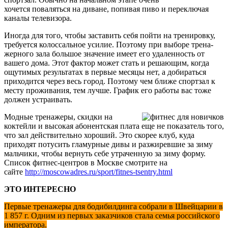
хочется поваляться на диване, попивая пиво и переключая
каналы телевизора.
Иногда для того, чтобы заставить себя пойти на тренировку,
требуется колос­сальное усилие. Поэтому при выборе трена­
жерного зала большое зна­чение имеет его удаленность от
вашего дома. Этот фактор может стать и решающим, когда
ощутимых результатах в первые месяцы нет, а доби­раться
приходится через весь город. Поэтому чем ближе спортзал к
месту проживания, тем лучше. График его работы вас тоже
должен устраивать.
Модные тренажеры, скидки на
коктейли и высокая абонентская плата еще не показатель того,
что зал действительно хороший. Это скорее клуб, куда
приходят потусить гламурные дивы и раз­жиревшие за зиму
мальчики, чтобы вернуть себе утраченную за зиму форму.
Список фитнес-центров в Москве смотрите на
сайте
http://moscowadres.ru/sport/fitnes-tsentry.html
ЭТО ИНТЕРЕСНО
Первые тренажеры для боди­билдинга собрали в Швейца­рии в
1 857 г. Одним из первых заказчиков стала семья россий­ского
императора.