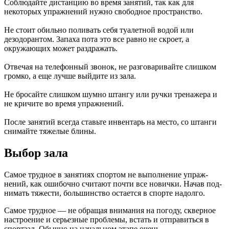
Соблюдайте дистанцию во время занятий, так как для
некоторых упражнений нуж­но свободное пространство.
Не стоит обильно поливать себя туалетной водой или
дезодорантом. Запаха пота это все равно не скроет, а
окружающих может раз­дражать.
Отвечая на телефонный звонок, не разговаривайте слишком
громко, а еще лучше выйдите из зала.
Не бросайте слишком шум­но штангу или ручки трена­жера и
не кричите во время упражнений.
После занятий всегда ставьте инвентарь на ме­сто, со штанги
снимайте тяжелые блины.
Выбор зала
Самое трудное в занятиях спортом не выполнение упраж­
нений, как ошибочно считают почти все новички. Начав под­
нимать тяжести, большинство остается в спорте надолго.
Самое трудное — не обращая внимания на погоду, скверное
настроение и серьезные про­блемы, встать и отправиться в
спортзал. Обычно на на­чальном этапе очень